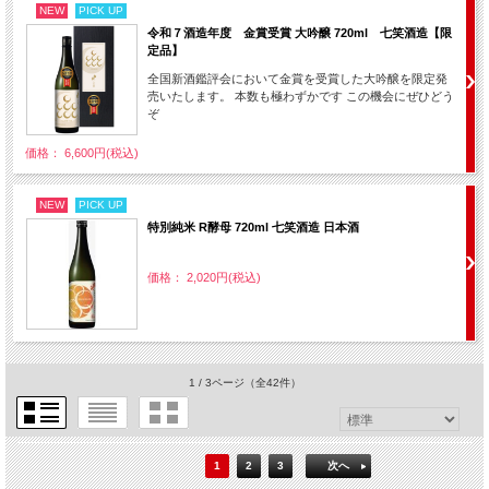
NEW
PICK UP
令和７酒造年度 金賞受賞 大吟醸 720ml 七笑酒造【限
定品】
全国新酒鑑評会において金賞を受賞した大吟醸を限定発
売いたします。 本数も極わずかです この機会にぜひどう
ぞ
価格： 6,600円(税込)
NEW
PICK UP
特別純米 R酵母 720ml 七笑酒造 日本酒
価格： 2,020円(税込)
1 / 3ページ
（全42件）
1
2
3
次へ