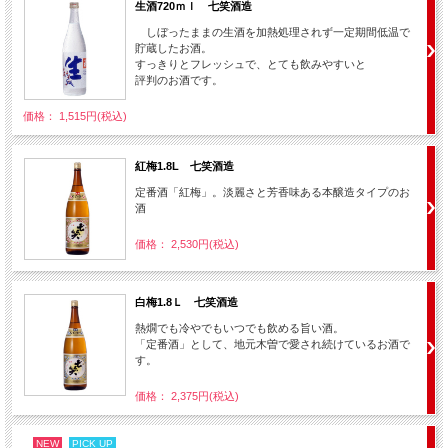
生酒720ｍｌ 七笑酒造
しぼったままの生酒を加熱処理されず一定期間低温で
貯蔵したお酒。
すっきりとフレッシュで、とても飲みやすいと
評判のお酒です。
価格： 1,515円(税込)
紅梅1.8L 七笑酒造
定番酒「紅梅」。淡麗さと芳香味ある本醸造タイプのお
酒
価格： 2,530円(税込)
白梅1.8Ｌ 七笑酒造
熱燗でも冷やでもいつでも飲める旨い酒。
「定番酒」として、地元木曽で愛され続けているお酒で
す。
価格： 2,375円(税込)
NEW
PICK UP