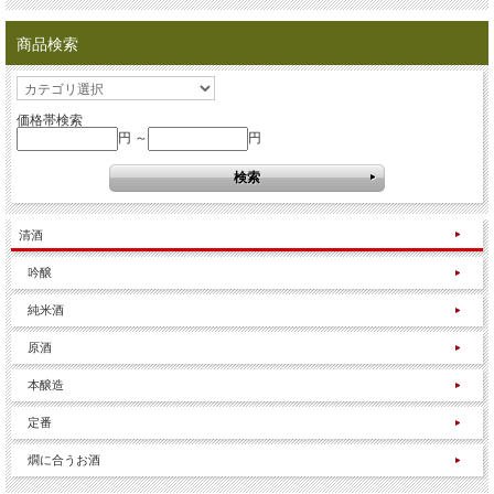
商品検索
価格帯検索
円 ～
円
清酒
吟醸
純米酒
原酒
本醸造
定番
燗に合うお酒