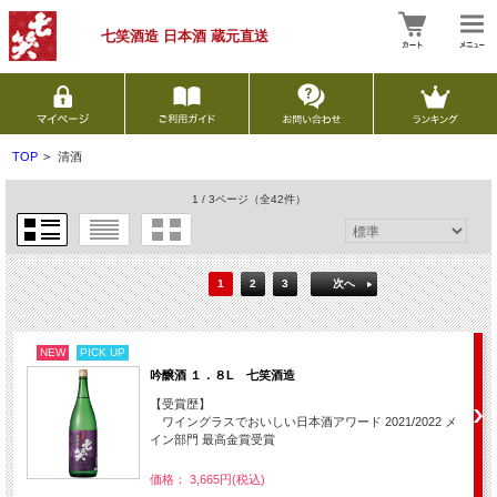
七笑酒造 日本酒
蔵元直送
TOP
>
清酒
1 / 3ページ
（全42件）
1
2
3
次へ
NEW
PICK UP
吟醸酒 １．８L 七笑酒造
【受賞歴】
ワイングラスでおいしい日本酒アワード 2021/2022 メ
イン部門 最高金賞受賞
価格： 3,665円(税込)