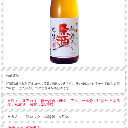
商品説明
貯蔵熟成されたアルコール度数の高いお酒です。 暑い夏に氷を浮かべて飲む原酒
の味は、 また格別、コクと香りが楽しめます。
原料：キヌアカリ 精米歩合：65％ アルコール分：19度台 日本酒
度：+1前後 酸度：1.8前後
呑み方： ◎ロック ◎冷酒 ○常温