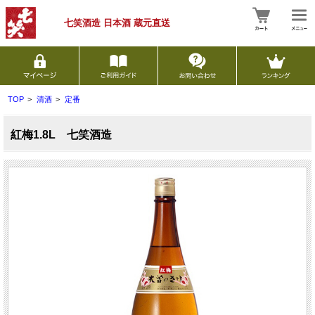
七笑酒造 日本酒
蔵元直送
TOP
>
清酒
>
定番
紅梅1.8L 七笑酒造