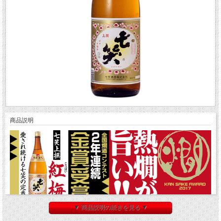
商品説明
▼ 商品説明の続きを見る ▼
全国燗酒コンテスト2017（主催：全国燗酒コンテスト実行委員会 後援：日本酒
造組合中央会） 「お値打ち熱燗部門」で2年連続金賞を受賞させていただきまし