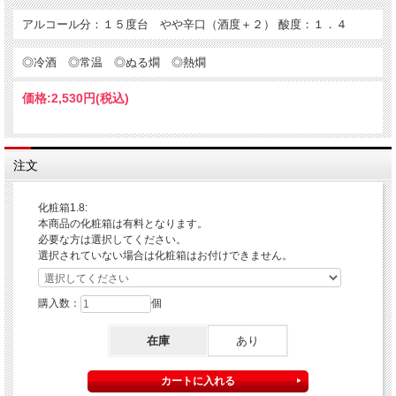
た。ぜひ、ご賞味ください。
アルコール分：１５度台 やや辛口（酒度＋２） 酸度：１．４
定番酒「紅梅」。淡麗さと芳香味ある本醸造タイプのお酒
◎冷酒 ◎常温 ◎ぬる燗 ◎熱燗
価格:
2,530円
(税込)
注文
化粧箱1.8:
本商品の化粧箱は有料となります。
必要な方は選択してください。
選択されていない場合は化粧箱はお付けできません。
購入数：
個
在庫
あり