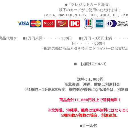
●「クレジットカード決済」
以下のカードがご使用いただけます。
（VISA、MASTER,NICOS、JCB、AMEX、DC、Di
商品代引き
■1万円未満・・・・・330円 ■1万円～3万円未満 ・・・
円・・・・・660円
（配達の際に商品と引き換えにドライバーにお支払
■ お届けについて
送料：1,000円
※北海道、沖縄、離島は別途料金
(*1梱包＝1升瓶6本程度、梱包数が複数になる場合は、別途費
商品合計11,000円以上で送料無料！
※北海道、沖縄県、離島は送料無料にはなりま
※梱包数が複数の場合、別途追加。
■クール代