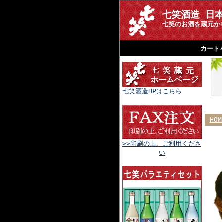
七笑酒造 日
七笑のお酒を蔵元か
カート
七笑酒造HPはこちら
HOM
>>印刷の上、ご利用くださ
い