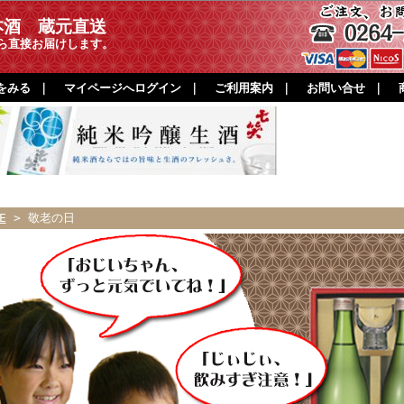
本酒 蔵元直送
ら直接お届けします。
をみる
｜
マイページへログイン
｜
ご利用案内
｜
お問い合せ
｜
E
> 敬老の日