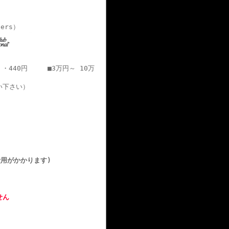
ners）
・・440円 ■3万円～ 10万
い下さい）
用がかかります)
せん