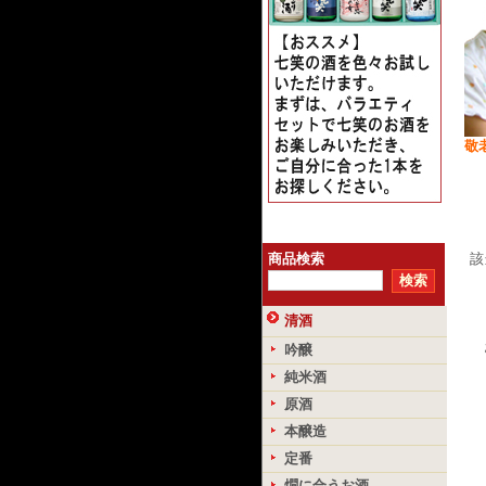
敬
商品検索
該
清酒
吟醸
純米酒
原酒
本醸造
定番
燗に合うお酒