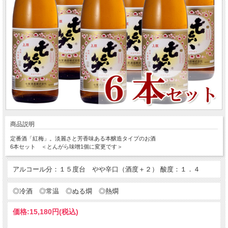
商品説明
定番酒「紅梅」。淡麗さと芳香味ある本醸造タイプのお酒
6本セット ＜とんがら味噌1個に変更です＞
アルコール分：１５度台 やや辛口（酒度＋２） 酸度：１．４
◎冷酒 ◎常温 ◎ぬる燗 ◎熱燗
価格:
15,180円
(税込)