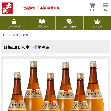
七笑酒造 日本酒
蔵元直送
TOP
>
清酒
>
定番
紅梅1.8Ｌ×6本 七笑酒造