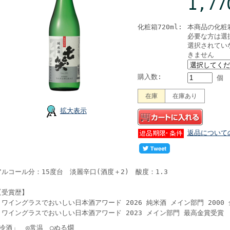
1,7
化粧箱720ml:
本商品の化粧
必要な方は選
選択されてい
きません
購入数:
個
在庫
在庫あり
拡大表示
返品について
アルコール分：15度台 淡麗辛口(酒度＋2) 酸度：1.3
【受賞歴】
ワイングラスでおいしい日本酒アワード 2026 純米酒 メイン部門 2000
ワイングラスでおいしい日本酒アワード 2023 メイン部門 最高金賞受賞
◎冷酒」 ◎常温 ○ぬる燗