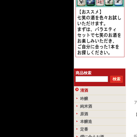
商品検索
清酒
吟醸
純米酒
原酒
本醸造
定番
燗に合うお酒