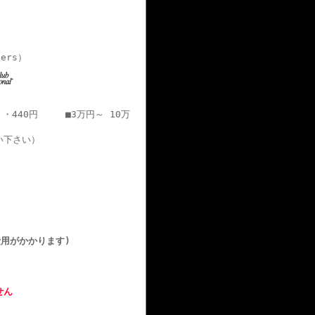
ners）
・・440円 ■3万円～ 10万
い下さい）
用がかかります)
せん