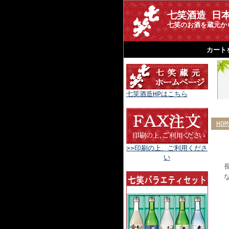
七笑酒造 日
七笑のお酒を蔵元か
カート
七笑酒造HPはこちら
HOM
>>印刷の上、ご利用くださ
い