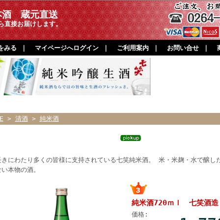
本酒 蔵元直送
ら直接お届けします。
をみる
｜
マイページへログイン
｜
ご利用案内
｜
お問い合せ
｜
E
>
清酒
>
純米酒
純米酒720ｍｌ 七笑酒造 日本酒
長きにわたり多くの皆様に支持されている七笑純米酒。 米・米麹・水で醸し
ない本物の酒。
純米酒720ｍｌ 七笑酒
価格: